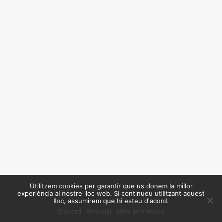
Utilitzem cookies per garantir que us donem la millor
experiència al nostre lloc web. Si continueu utilitzant aquest
lloc, assumirem que hi esteu d'acord.
D'acord
Rebutjar
Més Informació