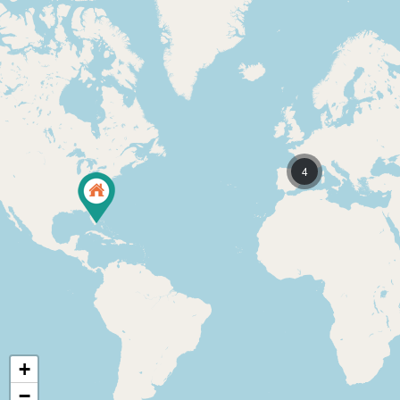
4
+
−