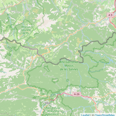
Leaflet
| ©
OpenStreetMap