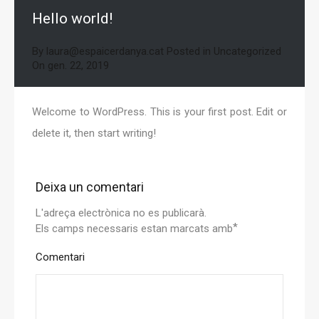
Hello world!
By
laura@espaicerdanya.cat
Posted in
Uncategorized
On
gen. 22, 2019
Welcome to WordPress. This is your first post. Edit or
delete it, then start writing!
Deixa un comentari
L'adreça electrònica no es publicarà.
*
Els camps necessaris estan marcats amb
Comentari