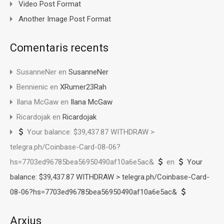
Video Post Format
Another Image Post Format
Comentaris recents
SusanneNer
en
SusanneNer
Bennienic
en
XRumer23Rah
Ilana McGaw
en
Ilana McGaw
Ricardojak
en
Ricardojak
Your balance: $39,437.87 WITHDRAW >
telegra.ph/Coinbase-Card-08-06?
hs=7703ed96785bea56950490af10a6e5ac&
en
Your
balance: $39,437.87 WITHDRAW > telegra.ph/Coinbase-Card-
08-06?hs=7703ed96785bea56950490af10a6e5ac&
Arxius